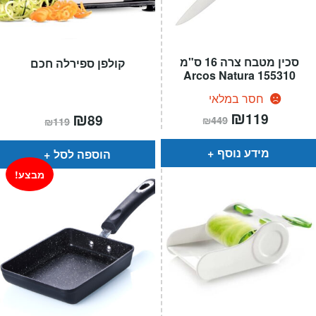
סכין מטבח צרה 16 ס"מ
קולפן ספירלה חכם
155310 Arcos Natura
חסר במלאי
המחיר
₪
המחיר
המחיר
₪
המחיר
119
89
₪
449
₪
119
הנוכחי
המקורי
הנוכחי
המקורי
הוא:
היה:
הוא:
היה:
₪449.
₪119.
₪119.
₪89.
מידע נוסף
הוספה לסל
מבצע!