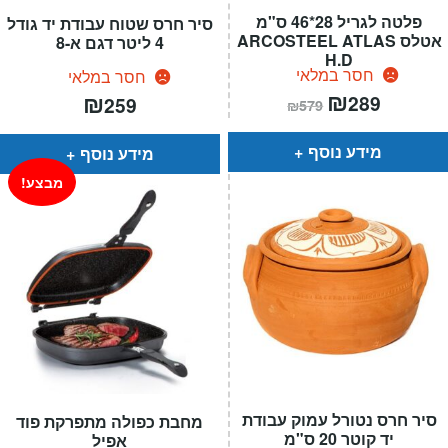
פלטה לגריל 28*46 ס"מ
סיר חרס שטוח עבודת יד גודל
אטלס ARCOSTEEL ATLAS
4 ליטר דגם א-8
H.D
חסר במלאי
חסר במלאי
המחיר
₪
המחיר
₪
289
259
₪
579
הנוכחי
המקורי
הוא:
היה:
₪579.
₪289.
מידע נוסף
מידע נוסף
מבצע!
סיר חרס נטורל עמוק עבודת
מחבת כפולה מתפרקת פוד
יד קוטר 20 ס"מ
אפיל