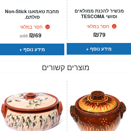
מכשיר להכנת ממולאים
מחבת טאמאגו Non-Stick
וסושי TESCOMA
סולתם.
חסר במלאי
חסר במלאי
₪
המחיר
₪
המחיר
79
69
₪
99
הנוכחי
המקורי
הוא:
היה:
₪99.
₪69.
מידע נוסף
מידע נוסף
מוצרים קשורים