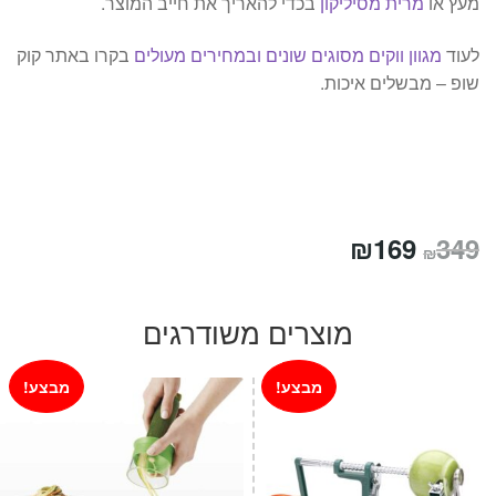
מעץ או
מרית מסיליקון
בכדי להאריך את חייב המוצר.
לעוד
מגוון ווקים מסוגים שונים ובמחירים מעולים
בקרו באתר קוק
שופ – מבשלים איכות.
המחיר
המחיר
₪
169
349
₪
המקורי
הנוכחי
היה:
הוא:
מוצרים משודרגים
₪169.
₪349.
מבצע!
מבצע!