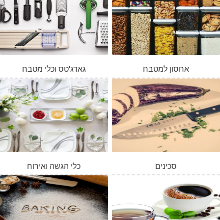
אחסון למטבח
גאדג'טס וכלי מטבח
סכינים
כלי הגשה ואירוח