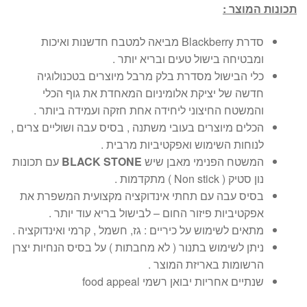
תכונות המוצר :
סדרת Blackberry מביאה למטבח חדשנות ואיכות
ומבטיחה בישול טעים ובריא יותר .
כלי הבישול מסדרת בלק מרבל מיוצרים בטכנולוגיה
חדשה של יציקת אלומיניום המאחדת את גוף הכלי
והמשטח החיצוני ליחידה אחת חזקה ועמידה ביותר .
הכלים מיוצרים בעובי משתנה , בסיס עבה ושוליים צרים ,
לנוחות השימוש ואפקטיביות מרבית .
המשטח הפנימי מאבן שיש
BLACK STONE
עם תכונות
נון סטיק ( Non stick ) מתקדמות .
בסיס עבה עם תחתי אינדוקציה מקצועית המשפרת את
אפקטיביות פיזור החום – לבישול בריא עוד יותר .
מתאים לשימוש על כיריים : גז, חשמל , קרמי ואינדוקציה .
ניתן לשימוש בתנור ( לא מחבתות ) על בסיס הנחיות יצרן
הרשומות באריזת המוצר .
שנתיים אחריות יבואן רשמי food appeal