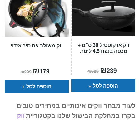
ווק ארקוסטיל 30 ס"מ +
ווק משולב עם סיר אידוי
מכסה בנפח 4.5 ליטר.
המחיר
₪
המחיר
המחיר
₪
המחיר
239
179
₪
399
₪
299
הנוכחי
המקורי
הנוכחי
המקורי
הוא:
היה:
הוא:
היה:
₪399.
₪239.
₪299.
₪179.
הוספה לסל
הוספה לסל
לעוד מבחר ווקים איכותיים במחירים טובים
בקרו במחלקת הבישול שלנו בקטגוריית
ווק