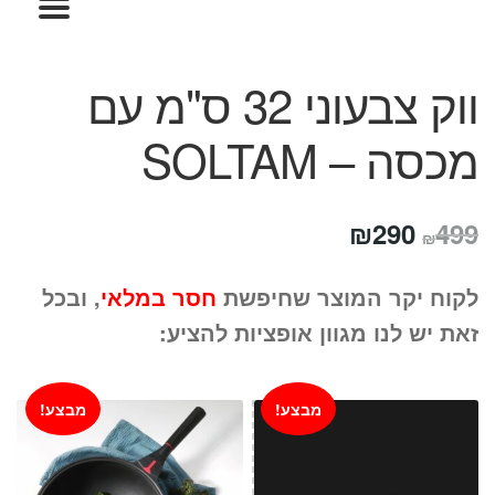
המותגים שלנו
חגים
מתנות לחנוכת בית
ווק צבעוני 32 ס"מ עם
מתנות למטבח
מתכונים שלכם
מכסה – SOLTAM
מאמרים
עגלת קניות
תשלום
המחיר
המחיר
₪
290
499
₪
המקורי
הנוכחי
לקוח יקר המוצר שחיפשת
חסר במלאי
, ובכל
היה:
הוא:
זאת יש לנו מגוון אופציות להציע:
₪290.
₪499.
מבצע!
מבצע!