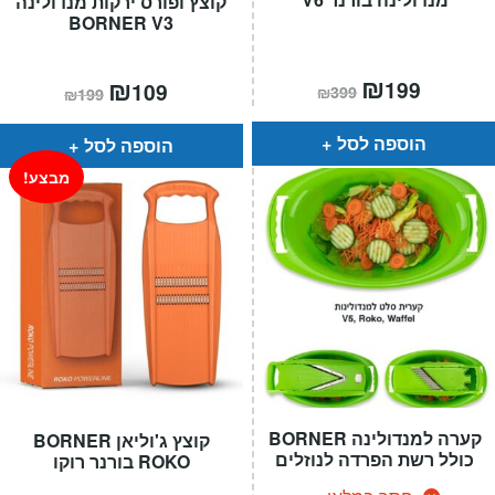
קוצץ ופורס ירקות מנדולינה
BORNER V3
המחיר
₪
המחיר
המחיר
₪
המחיר
199
109
₪
399
₪
199
הנוכחי
המקורי
הנוכחי
המקורי
הוא:
היה:
הוא:
היה:
₪399.
₪199.
₪199.
₪109.
הוספה לסל
הוספה לסל
מבצע!
קערה למנדולינה BORNER
קוצץ ג'וליאן BORNER
כולל רשת הפרדה לנוזלים
ROKO בורנר רוקו