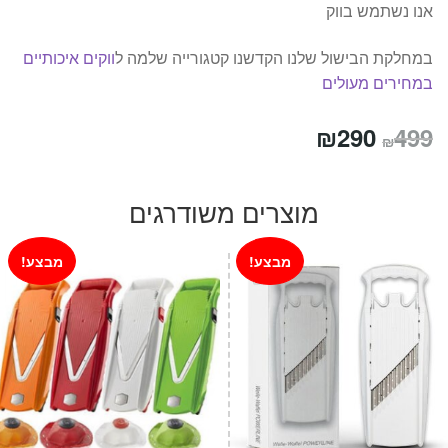
אנו נשתמש בווק
במחלקת הבישול שלנו הקדשנו קטגורייה שלמה ל
ווקים איכותיים
במחירים מעולים
המחיר
המחיר
₪
290
499
₪
המקורי
הנוכחי
היה:
הוא:
מוצרים משודרגים
₪290.
₪499.
מבצע!
מבצע!