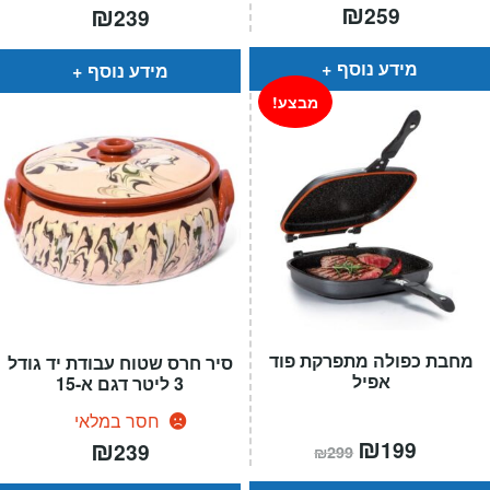
₪
₪
259
239
מידע נוסף
מידע נוסף
מבצע!
מחבת כפולה מתפרקת פוד
סיר חרס שטוח עבודת יד גודל
אפיל
3 ליטר דגם א-15
חסר במלאי
המחיר
₪
המחיר
₪
199
239
₪
299
הנוכחי
המקורי
הוא:
היה: