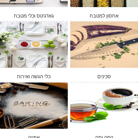
אחסון למטבח
גאדג'טס וכלי מטבח
סכינים
כלי הגשה ואירוח
קפה ותה
אפייה