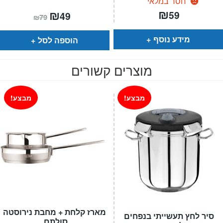
חסר במלאי
₪
המחיר
₪
המחיר
59
49
₪
79
הנוכחי
המקורי
הוא:
היה:
₪79.
₪49.
מידע נוסף
הוספה לסל
מוצרים קשורים
מבצע!
מבצע!
מארז קלחת + מחבת נירוסטה
סיר לחץ תעשייתי בנפחים
סולתם.