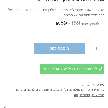
הקולפן האולטימטיבי לכל מטרה ! קולפן טיטאן הוא קולפן ייחודי בעל
להב מנירוסטה עם 72 סכינים...
₪
59
159
המחיר
המחיר
₪
להוסיף⁦⁩ עבור
המקורי
הנוכחי
היה:
הוא:
₪59.
₪159.
כמות
הוספה לסל
של
ווק
צבעוני
32
להזמנות בירורים צלצלו עכשיו 09-7897944
ס"מ
עם
מק"ט:
אין מידע
מכסה
קטגוריות:
סירים סולתם
,
כלי בישול
,
מחבתות סולתם
,
סולתם
-
מבצעים
,
סולתם
,
ווק
SOLTAM