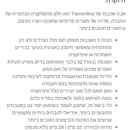
עד
ווק 3-שכבות של Tramontina הוא חלק מהקולקציה הבלעדית של
החברה, סדרה של מוצרים פרימיום שתוכננו ויוצרו בעיצוב
ובחומרים הטובים ביותר.
מבנה 3 השכבות מספק חום מכל הצדדים ולא רק
מהתחתית ומאפשר חיסכון באנרגיה בעיקר בכיריים
חשמליות או אינדוקציה.
המכסה (בגודל 32 בלבד )המותאם בדיוק מסייע לנעילת
חומרים מזינים ושמירה על חום המזון.
הידיות מעוצבת וארגונומית מרותקות ליציבות ותמיכה
נוספת ואינה מתמחחת בזמן העבודה.
הווק תואם לכל סוגי הכיריים כולל אינדוקציה
בטוח לשימוש בתנור ולשטיפה במדיח כלים.
כלי בישול זה, שתוכנן לעמוד בשימוש חוזר גם במטבחים
התובעניים ביותר, אידיאלי לטבחים ביתיים ומקצועיים
שרוצים את האיכות והביצועים הטובים ביותר.
מידות לבחירה: 32 ס"מ | 28 ס"מ (ללא מכסה)