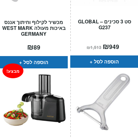
סט 3 סכינים GLOBAL –
מכשיר לקילוף וחיתוך אננס
G237
באיכות מעולה WEST MARK
GERMANY
המחיר
₪
המחיר
₪
949
89
₪
1,513
הנוכחי
המקורי
הוא:
היה:
₪1,513.
₪949.
הוספה לסל
הוספה לסל
מבצע!