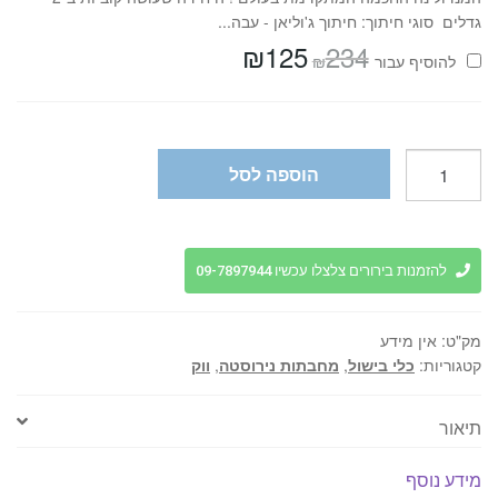
גדלים סוגי חיתוך: חיתוך ג'וליאן - עבה...
₪
125
234
המחיר
המחיר
₪
להוסיף⁦⁩ עבור
המקורי
הנוכחי
היה:
הוא:
₪125.
₪234.
כמות
הוספה לסל
של
ווק
נירוסטה
מקצועי
להזמנות בירורים צלצלו עכשיו 09-7897944
מידות
שונות
מק"ט:
אין מידע
-
קטגוריות:
כלי בישול
,
מחבתות נירוסטה
,
ווק
TRAMONTINA
WOK
תיאור
מידע נוסף