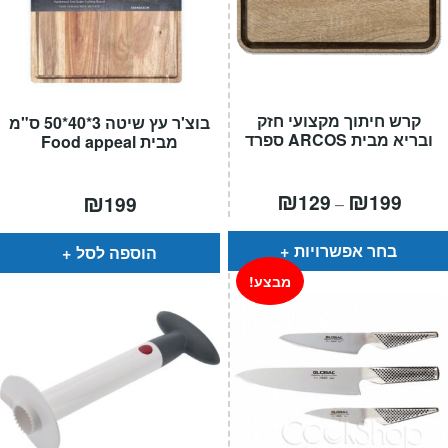
קרש חיתוך מקצועי חזק
בוצ'ר עץ שיטה 3*40*50 ס"מ
ובריא מבית ARCOS ספרד
מבית Food appeal
טווח
₪
₪
₪
129
199
199
–
חירים:
עד
בחר אפשרויות
הוספה לסל
מבצע!