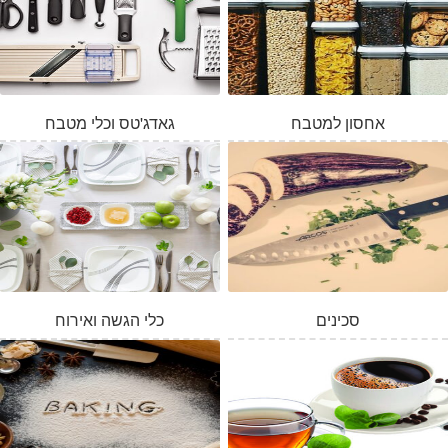
אחסון למטבח
גאדג'טס וכלי מטבח
סכינים
כלי הגשה ואירוח