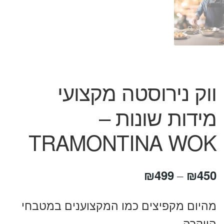
המותגים שלנו
חגים
מתנות לחנוכת בית
מתנות למטבח
מתכונים שלכם
מאמרים
ווק נירוסטה מקצועי
עגלת קניות
תשלום
מידות שונות –
TRAMONTINA WOK
טווח
₪
499
₪
450
–
מחירים:
מהיום מקפיצים כמו המקצוענים במטבחי
היוקרה.