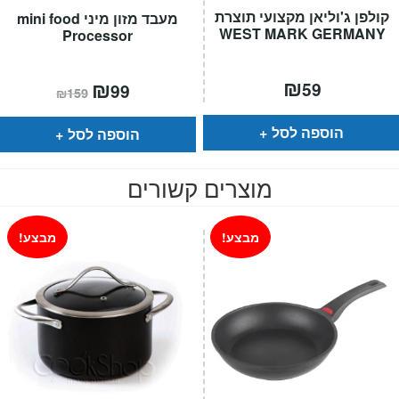
קולפן ג'וליאן מקצועי תוצרת
מעבד מזון מיני mini food
WEST MARK GERMANY
Processor
₪
המחיר
₪
המחיר
59
99
₪
159
הנוכחי
המקורי
הוא:
היה:
₪159.
₪99.
הוספה לסל
הוספה לסל
מוצרים קשורים
מבצע!
מבצע!