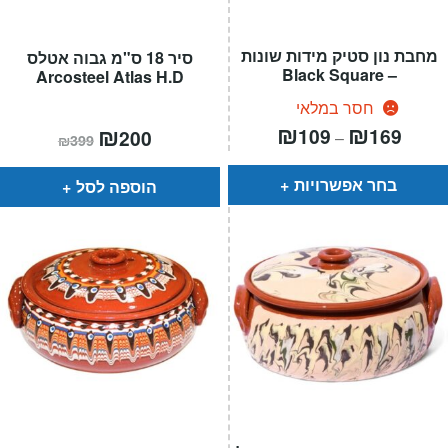
מחבת נון סטיק מידות שונות
סיר 18 ס"מ גבוה אטלס
– Black Square
Arcosteel Atlas H.D
חסר במלאי
טווח
₪
₪
המחיר
₪
המחיר
109
169
200
–
₪
399
חירים:
הנוכחי
המקורי
הוא:
היה:
עד
₪399.
₪200.
בחר אפשרויות
הוספה לסל