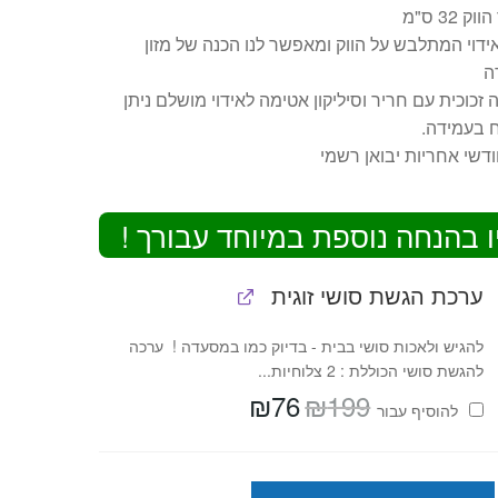
ק 32 ס"מ
ידוי המתלבש על הווק ומאפשר לנו הכנה של מזון
ה
זכוכית עם חריר וסיליקון אטימה לאידוי מושלם ניתן
 בעמידה.
ו בהנחה נוספת במיוחד עבורך !
ערכת הגשת סושי זוגית
להגיש ולאכות סושי בבית - בדיוק כמו במסעדה ! ערכה
להגשת סושי הכוללת : 2 צלוחיות...
₪
76
₪
199
המחיר
המחיר
להוסיף⁦⁩ עבור
המקורי
הנוכחי
היה:
הוא:
₪76.
₪199.