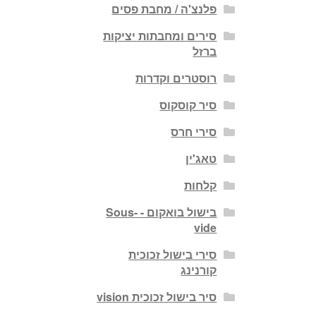
פלנצ'ה / מחבת פסים
סירים ומחבתות יציקות
ברזל
רוסטרים וקדרות
סיר קוסקוס
סירי חרס
טאג'ין
קלחות
בישול בואקום - Sous-
vide
סירי בישול זכוכית
קורנינג
סיר בישול זכוכית vision