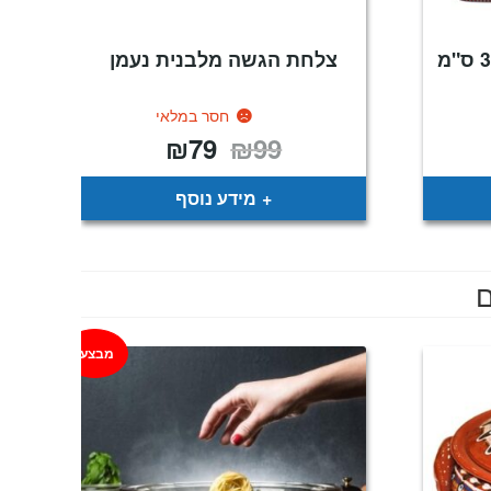
צלחת הגשה מרובעת 32 ס"מ
צלחת הגשה מלבנית נעמן
חסר במלאי
₪
79
₪
99
יר
המחיר
המחיר
כחי
המקורי
הנוכחי
:
היה:
הוא:
₪79.
₪99.
₪
מידע נוסף
ם
מבצע!