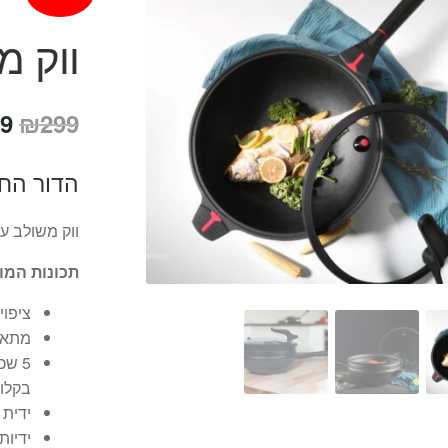
ווק מ
המ
9
₪
299
המ
הדור הח
הי
9.
ווק משולב ע
תכונות המו
ציפוי ILAG תוצרת שווייץ באיכות מ
מתאים
5 שכ
בקלו
ידית 
ידיות