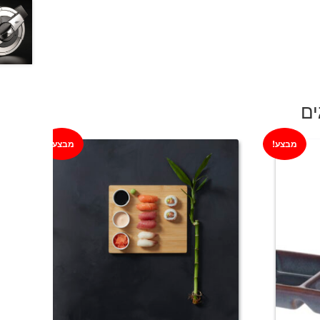
ים
מבצע!
מבצע!