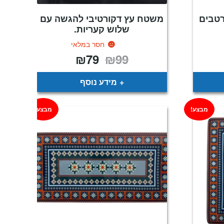
רטבים
משטח עץ דקורטיבי להגשה עם
שלוש קעריות.
חסר במלאי
₪
79
₪
99
יר
המחיר
המחיר
כחי
המקורי
הנוכחי
:
היה:
הוא:
₪79.
₪99.
₪
מידע נוסף
מבצע!
מבצע!