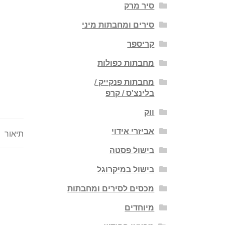
סיר מרק
סירים ומחבתות מיני
קריספר
מחבתות כפולות
מחבתות פנקייק /
בלינצ'ס / קרפ
ווק
אביזרי אידוי
תיאור
בישול פסטה
בישול במיקרוגל
מכסים לסירים ומחבתות
מיוחדים