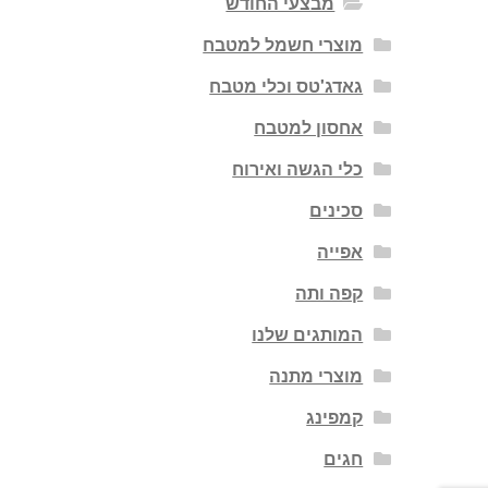
מבצעי החודש
מוצרי חשמל למטבח
גאדג'טס וכלי מטבח
אחסון למטבח
כלי הגשה ואירוח
סכינים
אפייה
קפה ותה
המותגים שלנו
מוצרי מתנה
קמפינג
חגים