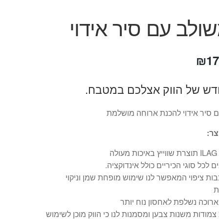
שולב עם סיר אידוי
חיר
המחיר
₪
17
קורי
הנוכחי
דש של הווק אצלכם במטבח.
ה:
הוא:
₪179.
₪29
ם סיר אידוי להכנת ארוחה מושלמת
צר:
עולה
 לכל סוגי הכיריים כולל אינדוקציה.
בות ציפוי המאפשר לנו שימוש מופחת שמן וניקוי
ת
ארוכה נשלפת לאחסון נוח יותר
 צמודות משנות צבען ומסמנות לנו כי הווק מוכן לשימוש