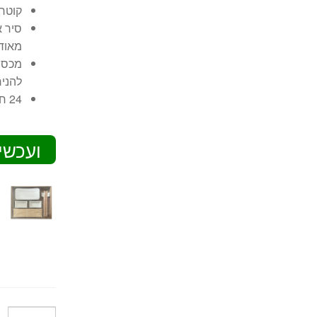
קוטר הוו
סיר א
מאוד
מכסה 
להניח
24 חודשי אחריות יבואן רשמי
ועכשי
כמות