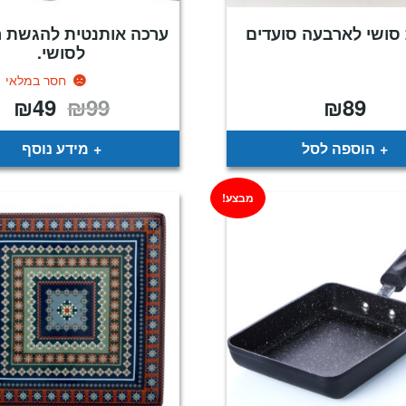
סושי לארבעה סועדים
ערכה אותנטית להגשת 
לסושי.
חסר במלאי
₪
49
₪
99
₪
89
המחיר
המח
המקורי
הנו
היה:
הוא
49.
₪99.
הוספה לסל
מידע נוסף
מבצע!