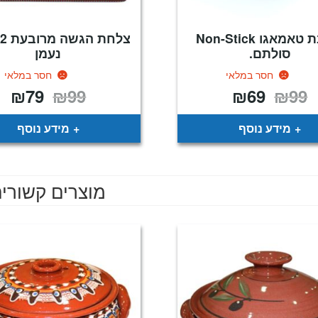
מחבת טאמאגו Non-Stick
סולתם.
נעמן
חסר במלאי
חסר במלאי
₪
79
₪
99
₪
69
₪
99
המחיר
המחיר
המחיר
המח
המקורי
הנוכחי
המקורי
הנו
היה:
הוא:
היה:
הוא
79.
₪99.
₪69.
₪99.
מידע נוסף
מידע נוסף
מוצרים קשורי