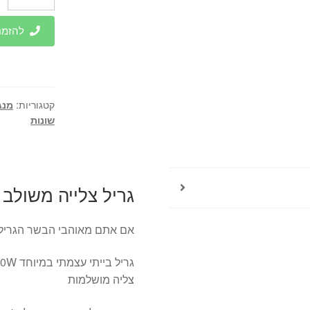
של
גריל
להזמנות 
צלייה
משולב
Flavor
Grill
קטגוריות:
מנג
דגם
שונות
ATL-
2705
גריל צלייה משולב Flavor Grill דגם ATL-2705
אם אתם מאוהבי הבשר הגריל 
צליה מושלמות