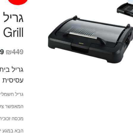
Grill דגם ATL-2705
המ
9
₪
449
המ
גריל בית
הי
עסיסית ה
9.
גריל חשמלי 
המאפשר צליי
מכסה זכוכית 
הבא במגע יש