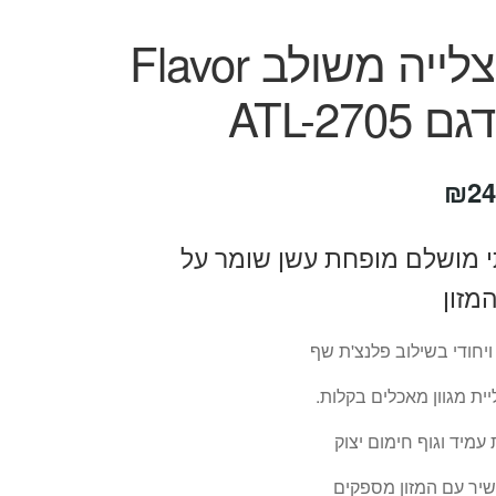
גריל צלייה משולב Flavor
חיר
המחיר
₪
24
קורי
הנוכחי
י מושלם מופחת עשן שומר על
ה:
הוא:
מזון
₪249.
₪44
ויחודי בשילוב פלנצ'ת שף
ת מגוון מאכלים בקלות.
עמיד וגוף חימום יצוק
יר עם המזון מספקים