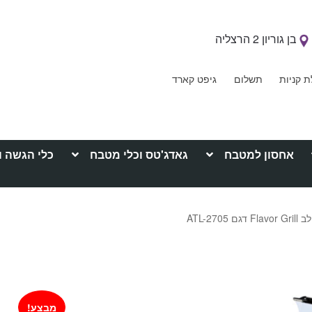
בן גוריון 2 הרצליה
ת קניות
תשלום
גיפט קארד
אחסון למטבח
גאדג'טס וכלי מטבח
כלי הגשה ו
ATL-270
מבצע!