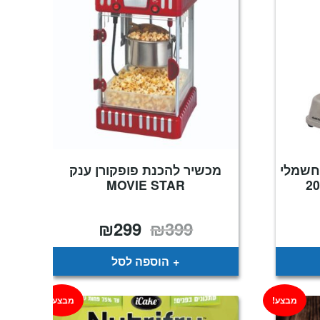
חשמלי
מכשיר להכנת פופקורן ענק
MOVIE STAR
₪
299
₪
399
מחיר
המחיר
המחיר
נוכחי
המקורי
הנוכחי
וא:
היה:
הוא:
₪299.
₪399.
₪290
הוספה לסל
מבצע!
מבצע!