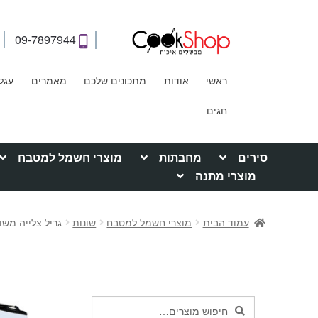
09-7897944
ראשי
אודות
מתכונים שלכם
מאמרים
עגל
חגים
סירים
מחבתות
מוצרי חשמל למטבח
מוצרי מתנה
עמוד הבית
מוצרי חשמל למטבח
שונות
גריל צלייה משולב Flavor Grill דגם 5
חיפוש
חיפוש