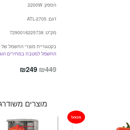
הספק: 2200W
דגם: ATL-2705
מק"ט: 7290018225738
בקטגוריית מוצרי החשמל של ק
החשמל למטבח במחירים הוגנ
המחיר
המחיר
₪
249
₪
449
המקורי
הנוכחי
היה:
הוא:
₪249.
₪449.
מוצרים משודרג
מבצע!