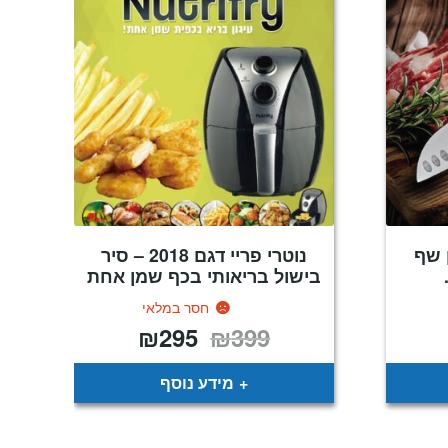
 שף
נוטרי פריי דגם 2018 – סיר
בישול בריאותי בכף שמן אחת
חסר במלאי
₪
295
₪
399
חיר
המחיר
המחיר
וכחי
המקורי
הנוכחי
א:
היה:
הוא:
₪295.
₪399.
₪9
מידע נוסף