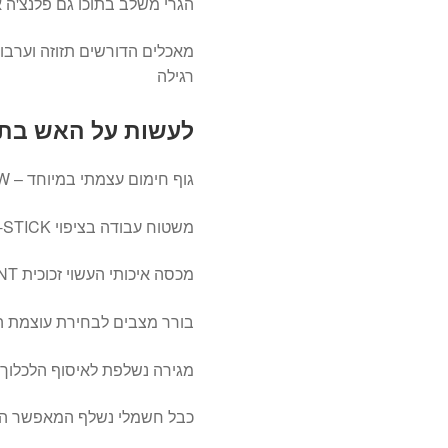
הגרי משלב בתוכו גם פלנצ'ה אי
מאכלים הדורשים תזוזה וערבו
רגילה
לעשות על האש בתו
גוף חימום עצמתי במיוחד – 2200W המספק פיזור חום אחיד.
משטוח עבודה בציפוי NON-STICK למניעת הדבקות מזון.
מכסה איכותי העשוי זכוכית RESISTANT החסינה בפני עומסי חום.
בורר מצבים לבחירת עוצמת הצ
מגירה נשלפת לאיסוף הלכלוך 
כבל חשמלי נשלף המאפשר הגשת