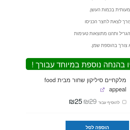
ותית בכמות העשן.
צורך לצאת לחצר הכניסו
גריל ותהנו מתוצאות טעימות
 צורך בהוספת שמן.
ו בהנחה נוספת במיוחד עבורך !
מלקחיים סיליקון שחור מבית food
appeal
₪
25
₪
29
המחיר
המחיר
להוסיף⁦⁩ עבור
המקורי
הנוכחי
היה:
הוא:
₪25.
₪29.
הוספה לסל