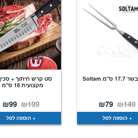
 ס"מ Soltam
סט קרש חיתוך + סכין
מקצועית 18 ס"מ .
₪
99
₪
199
₪
79
₪
149
המחיר
המחיר
המחיר
המ
המקורי
הנוכחי
המקורי
הנ
היה:
הוא:
היה:
הו
9.
₪199.
₪79.
₪149.
הוספה לסל
הוספה לסל