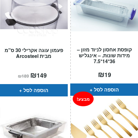
קופסת אחסון לניוד מזון –
פעמון עוגה אקרילי 30 ס"מ
מידות שונות. – אינגליש
מבית Arcosteel
36*14*7.5
₪
המחיר
₪
המחיר
19
149
₪
189
הנוכחי
המקורי
הוא:
היה:
₪189.
₪149.
הוספה לסל
הוספה לסל
מבצע!