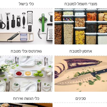
מוצרי חשמל למטבח
כלי בישול
אחסון למטבח
גאדג'טס וכלי מטבח
סכינים
כלי הגשה ואירוח