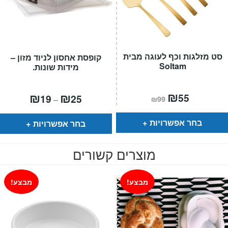
סט מזלגות וכף לעוגה מבית
קופסת אחסון לניוד מזון –
Soltam
מידות שונות.
המחיר
₪
המחיר
טווח
₪
₪
55
19
25
–
₪
99
הנוכחי
המקורי
מחירים:
הוא:
היה:
₪99.
₪55.
עד
בחר אפשרויות
בחר אפשרויות
מוצרים קשורים
מבצע!
מבצע!