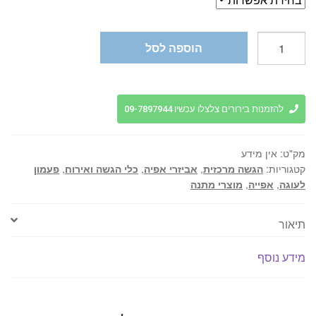
כמות
הוספה לסל
של
בית
עוגה
מגש
להזמנות בירורים צלצלו עכשיו 09-7897944
זכוכית
מלבן
מק"ט:
אין מידע
+
קטגוריות:
הגשה מרכזית
,
אביזרי אפיה
,
כלי הגשה ואירוח
,
פעמון
פעמון
לעוגה
,
אפייה
,
מוצרי מתנה
שקוף
18*35
תיאור
מידע נוסף