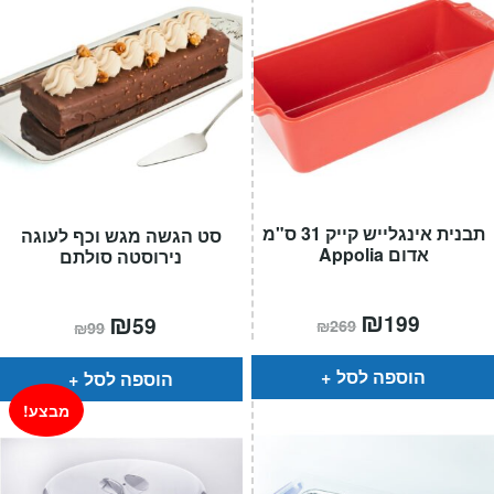
תבנית אינגלייש קייק 31 ס"מ
סט הגשה מגש וכף לעוגה
אדום Appolia
נירוסטה סולתם
המחיר
₪
המחיר
המחיר
₪
המחיר
199
59
₪
269
₪
99
הנוכחי
המקורי
הנוכחי
המקורי
הוא:
היה:
הוא:
היה:
₪269.
₪199.
₪99.
₪59.
הוספה לסל
הוספה לסל
מבצע!