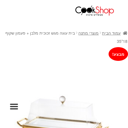
ראשי
חנות
עמוד הבית
מוצרי מתנה
בית עוגה מגש זכוכית מלבן + פעמון שקוף
כלי בישול
18*35
סירים
מבצע!
מחבתות
כלי הגשה ואירוח
מוצרי חשמל למטבח
גאדג'טס וכלי מטבח
אחסון למטבח
סכינים
אפייה
קפה ותה
גיפט קארד
כלי בית