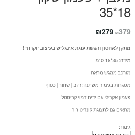
18*35
המחיר
המחיר
₪
279
379
₪
המקורי
הנוכחי
מתקן לאחסון והגשת עוגת אינגליש בעיצוב יוקרתי !
היה:
הוא:
מידה: 35*18 ס"מ
₪279.
₪379.
מורכב ממגש מראה
מסגרות בגימור משתנה: זהב | שחור | כסוף
פעמון אקרילי עם ידית דמוי קריסטל
מתאים גם לתצוגת קונדיטוריה
גימור: