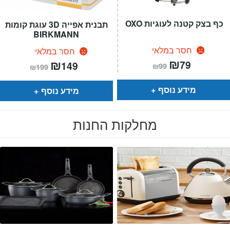
כף בצק קטנה לעוגיות OXO
תבנית אפייה 3D עוגת קומות
BIRKMANN
חסר במלאי
חסר במלאי
המחיר
₪
המחיר
המחיר
₪
המחיר
79
149
₪
99
₪
199
הנוכחי
המקורי
הנוכחי
המקורי
הוא:
היה:
הוא:
היה:
₪99.
₪79.
₪199.
₪149.
מידע נוסף
מידע נוסף
מחלקות החנות