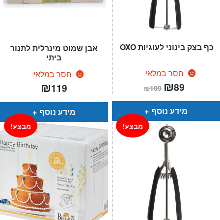
כף בצק בינוני לעוגיות OXO
אבן שמוט מינרלית לתנור
ביתי
חסר במלאי
חסר במלאי
המחיר
₪
המחיר
₪
89
119
₪
109
הנוכחי
המקורי
הוא:
היה:
₪109.
₪89.
מידע נוסף
מידע נוסף
מבצע!
מבצע!