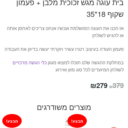
בית עוגה מגש זכוכית מלבן + פעמון
שקוף 18*35
אז הכנו את העוגה המושלמת ועכשיו אנחנו צריכים לאחסן אותה
או להגיש לשולחן
פעמון העודה בעיצוב רטרו עשיר ויוקרתי יעשה בדיוק את העבודה
במחלקת ההגשה שלנו תוכלו למצוא מגוון
כלי הגשה מרכזיים
לשולחן המיועדים לכל סוג מזון ואירוע
המחיר
המחיר
₪
279
379
₪
המקורי
הנוכחי
היה:
הוא:
מוצרים משודרגים
₪279.
₪379.
מבצע!
מבצע!