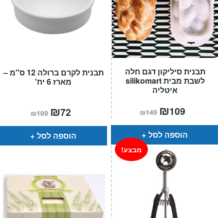
תבנית סיליקון דגם חלה
תבנית לקרם ברולה 12 ס"מ –
לשבת מבית silikomart
מארז 6 יח'
איטליה
המחיר
₪
המחיר
המחיר
₪
המחיר
109
72
₪
149
₪
109
הנוכחי
המקורי
הנוכחי
המקורי
הוא:
היה:
הוא:
היה:
₪149.
₪109.
₪109.
₪72.
הוספה לסל
הוספה לסל
מבצע!