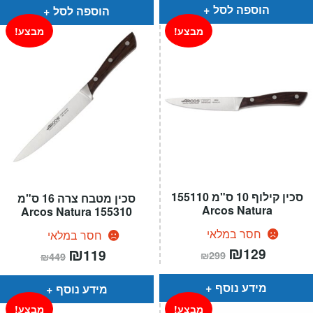
הוספה לסל
הוספה לסל
מבצע!
מבצע!
סכין קילוף 10 ס"מ 155110
סכין מטבח צרה 16 ס"מ
Arcos Natura
155310 Arcos Natura
חסר במלאי
חסר במלאי
המחיר
₪
המחיר
המחיר
₪
המחיר
129
119
₪
299
₪
449
הנוכחי
המקורי
הנוכחי
המקורי
הוא:
היה:
הוא:
היה:
₪299.
₪129.
₪449.
₪119.
מידע נוסף
מידע נוסף
מבצע!
מבצע!