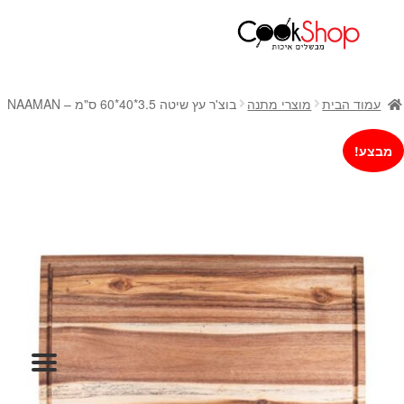
ראשי
חנות
עמוד הבית
מוצרי מתנה
בוצ'ר עץ שיטה 3.5*40*60 ס"מ – NAAMAN
כלי בישול
סירים
מבצע!
מחבתות
כלי הגשה ואירוח
מוצרי חשמל למטבח
גאדג'טס וכלי מטבח
אחסון למטבח
סכינים
אפייה
קפה ותה
גיפט קארד
כלי בית