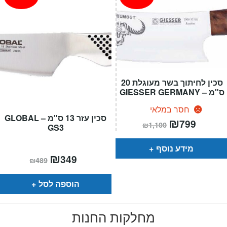
סכין לחיתוך בשר מעוגלת 20
ס"מ – GIESSER GERMANY
חסר במלאי
סכין עזר 13 ס"מ GLOBAL –
המחיר
₪
המחיר
799
₪
1,100
GS3
הנוכחי
המקורי
הוא:
היה:
₪1,100.
₪799.
מידע נוסף
המחיר
₪
המחיר
349
₪
489
הנוכחי
המקורי
הוא:
היה:
₪489.
₪349.
הוספה לסל
מחלקות החנות