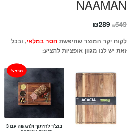
NAAMAN
המחיר
המחיר
₪
289
549
₪
המקורי
הנוכחי
לקוח יקר המוצר שחיפשת
חסר במלאי
, ובכל
היה:
הוא:
זאת יש לנו מגוון אופציות להציע:
₪289.
₪549.
מבצע!
בוצ'ר לחיתוך ולהגשה עם 3