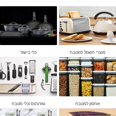
מוצרי חשמל למטבח
כלי בישול
אחסון למטבח
גאדג'טס וכלי מטבח