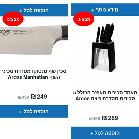
הוא:
היה:
הוא:
היה:
₪299.
₪199.
₪299.
₪179.
מידע נוסף
הוספה לסל
מבצע!
מבצע!
סכין שף סנטוקו מסדרת סכיני
השף Arcos Manhattan
מעמד סכינים מעוצב הכולל 5
המחיר
₪
המחיר
249
₪
399
סכינים מסדרת ניצה Arcos
הנוכחי
המקורי
הוא:
היה:
₪399.
₪249.
הוספה לסל
המחיר
₪
המחיר
289
₪
499
הנוכחי
המקורי
הוא:
היה:
₪499.
₪289.
הוספה לסל