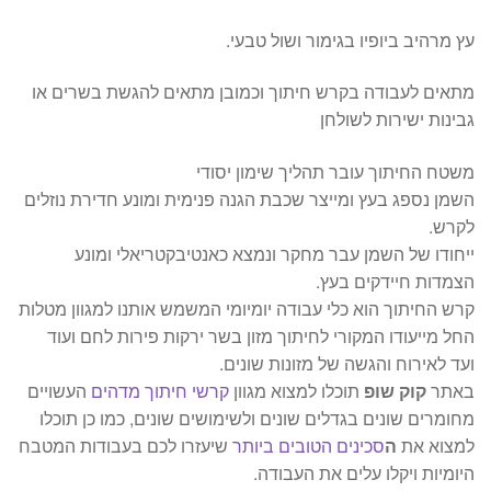
עץ מרהיב ביופיו בגימור ושול טבעי.
מתאים לעבודה בקרש חיתוך וכמובן מתאים להגשת בשרים או
גבינות ישירות לשולחן
משטח החיתוך עובר תהליך שימון יסודי
השמן נספג בעץ ומייצר שכבת הגנה פנימית ומונע חדירת נוזלים
לקרש.
ייחודו של השמן עבר מחקר ונמצא כאנטיבקטריאלי ומונע
הצמדות חיידקים בעץ.
קרש החיתוך הוא כלי עבודה יומיומי המשמש אותנו למגוון מטלות
החל מייעודו המקורי לחיתוך מזון בשר ירקות פירות לחם ועוד
ועד לאירוח והגשה של מזונות שונים.
באתר
קוק שופ
תוכלו למצוא מגוון
קרשי חיתוך מדהים
העשויים
מחומרים שונים בגדלים שונים ולשימושים שונים, כמו כן תוכלו
למצוא את
ה
סכינים הטובים ביותר
שיעזרו לכם בעבודות המטבח
היומיות ויקלו עלים את העבודה.