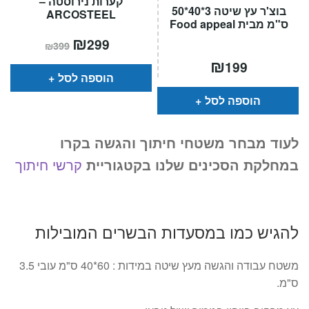
קערות נירוסטה –
בוצ'ר עץ שיטה 3*40*50
ARCOSTEEL
ס"מ מבית Food appeal
המחיר
₪
המחיר
299
₪
399
הנוכחי
המקורי
הוא:
היה:
₪
199
₪399.
₪299.
הוספה לסל
הוספה לסל
לעוד מבחר משטחי חיתוך והגשה בקרו
במחלקת הסכינים שלנו בקטגוריית
קרשי חיתוך
להגיש כמו במסעדות הבשרים המובילות
משטח עבודה והגשה מעץ שיטה במידות : 60*40 ס"מ עובי 3.5
ס"מ.