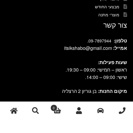
מבצעי החודש
מוצרי מתנה
צור קשר
טלפון:
.
09-7897944
אמייל:
itsikshabo@gmail.com
שעות פעילות:
ראשון – חמישי: 09:00 – 19:30.
שישי: 09:00 – 14:00.
מיקום החנות:
בן גוריון 2 הרצליה
0
cook shop 2021 © אתר זה נבנה ועוצב על-ידי
|
db-design.co.il
אחסון
ע"י VANGUS
אתרים
חיפוש
חיפוש
עבור: