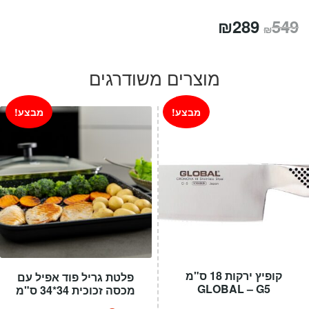
המחיר
המחיר
₪
289
549
₪
המקורי
הנוכחי
היה:
הוא:
מוצרים משודרגים
₪289.
₪549.
מבצע!
מבצע!
קופיץ ירקות 18 ס"מ
פלטת גריל פוד אפיל עם
GLOBAL – G5
מכסה זכוכית 34*34 ס"מ