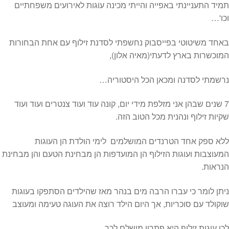
תמיד התעניינתי באפייה והייתי מכינה עוגות לאירועים משפחתיים
וכו'…
באחד משיטוטי בפייסבוק נחשפתי לסדנת זילוף עם אחת הבחורות
המוכשרות בארץ לדעתי(מאיה אלון),
נרשמתי לסדנה ומכאן הכל היסטוריה…
7 שנים שבהן אני מזלפת מידי יום, קונה עוד ועוד צנטרים ועוד ועוד
שקיות זילוף ונהנית מכל הטוב הזה.
ללא ספק אחד הטרנדים המושלמים לימי הולדת הן העוגות
המעוצבות ועוגות הזילוף הן המועדפות הן מבחינת הטעם והן מבחינת
הנראות.
ניתן לומר כי עברו הרבה מים בנהר מאז שהילדים הסתפקו בעוגות
שוקולד עם סוכריות, אך היום הילד רוצה את העוגה טעימה ומעוצב
לכן עוגות זילוף היא פתרון מושלם לכך.