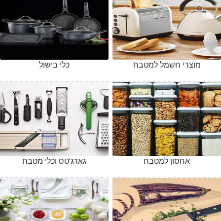
מוצרי חשמל למטבח
כלי בישול
אחסון למטבח
גאדג'טס וכלי מטבח