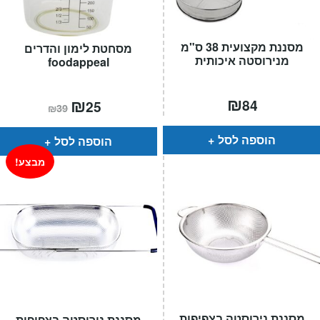
מסננת מקצועית 38 ס"מ
מסחטת לימון והדרים
מנירוסטה איכותית
foodappeal
₪
המחיר
₪
המחיר
84
25
₪
39
הנוכחי
המקורי
הוא:
היה:
₪39.
₪25.
הוספה לסל
הוספה לסל
מבצע!
מסננת נירוסטה בצפיפות
מסננת נירוסטה בצפיפות