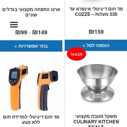
המותגים שלנו
מד חום דיגיטלי אינפרא עד
ארגז התפחה מקצועי בגדלים
חגים
530 מעלות – COZZE
שונים
מתנות לחנוכת בית
מתנות למטבח
₪
טווח
₪
₪
159
99
149
–
מחירים:
מתכונים שלכם
מאמרים
עד
הוספה לסל
בחר אפשרויות
עגלת קניות
מבצע!
תשלום
משקל מטבח מקצועי
מד חום דיגיטלי למדידת חום
CULINARY KITCHEN
ללא מגע
SCALE