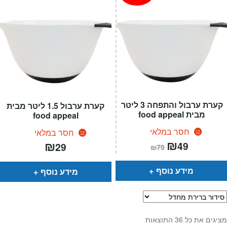
קערת ערבול והתפחה 3 ליטר
קערת ערבול 1.5 ליטר מבית
מבית food appeal
food appeal
חסר במלאי
חסר במלאי
המחיר
₪
המחיר
₪
49
29
₪
79
הנוכחי
המקורי
הוא:
היה:
₪79.
₪49.
מידע נוסף
מידע נוסף
מציגים את כל ⁦36⁩ התוצאות