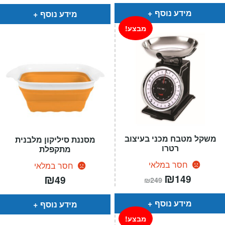
הוא:
היה:
₪59.
₪49.
מידע נוסף
מידע נוסף
מבצע!
משקל מטבח מכני בעיצוב
מסננת סיליקון מלבנית
רטרו
מתקפלת
חסר במלאי
חסר במלאי
המחיר
₪
המחיר
₪
149
49
₪
249
הנוכחי
המקורי
הוא:
היה:
₪249.
₪149.
מידע נוסף
מידע נוסף
מבצע!