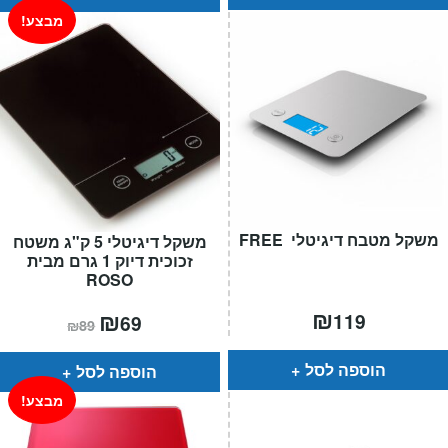
מבצע!
משקל מטבח דיגיטלי FREE
משקל דיגיטלי 5 ק"ג משטח
זכוכית דיוק 1 גרם מבית
ROSO
₪
המחיר
₪
המחיר
119
69
₪
89
הנוכחי
המקורי
הוא:
היה:
₪89.
₪69.
הוספה לסל
הוספה לסל
מבצע!