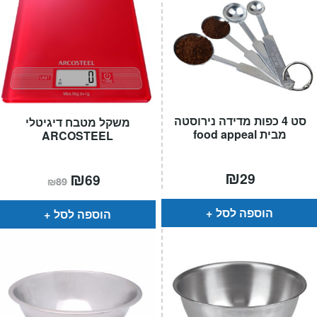
סט 4 כפות מדידה נירוסטה
משקל מטבח דיגיטלי
מבית food appeal
ARCOSTEEL
₪
המחיר
₪
המחיר
29
69
₪
89
הנוכחי
המקורי
הוא:
היה:
₪89.
₪69.
הוספה לסל
הוספה לסל