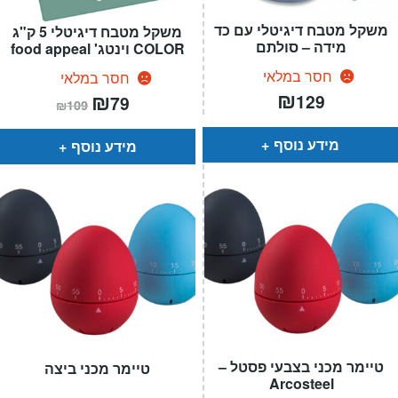
משקל מטבח דיגיטלי עם כד
משקל מטבח דיגיטלי 5 ק"ג
מידה – סולתם
COLOR וינטג' food appeal
חסר במלאי
חסר במלאי
₪
המחיר
₪
המחיר
129
79
₪
109
הנוכחי
המקורי
הוא:
היה:
₪109.
₪79.
מידע נוסף
מידע נוסף
טיימר מכני בצבעי פסטל –
טיימר מכני ביצה
Arcosteel