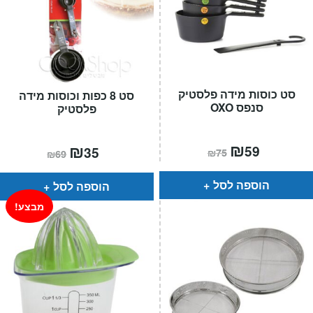
סט כוסות מידה פלסטיק
סט 8 כפות וכוסות מידה
סנפס OXO
פלסטיק
המחיר
₪
המחיר
המחיר
₪
המחיר
59
35
₪
75
₪
69
הנוכחי
המקורי
הנוכחי
המקורי
הוא:
היה:
הוא:
היה:
₪75.
₪59.
₪69.
₪35.
הוספה לסל
הוספה לסל
מבצע!