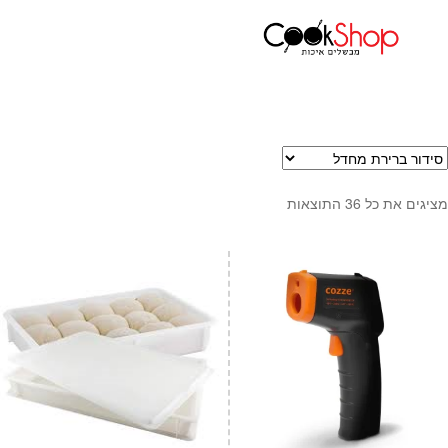
עמוד הבית
אפייה
שקילה ומדידה
ראשי
חנות
כלי בישול
סירים
מחבתות
מציגים את כל ⁦36⁩ התוצאות
כלי הגשה ואירוח
מוצרי חשמל למטבח
גאדג'טס וכלי מטבח
אחסון למטבח
סכינים
אפייה
קפה ותה
גיפט קארד
כלי בית