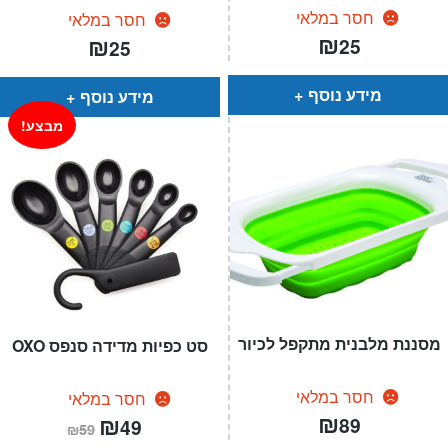
חסר במלאי
חסר במלאי
₪
₪
25
25
מידע נוסף
מידע נוסף
מבצע!
מסננת מלבנית מתקפל לכיור
סט כפיות מדידה סנפס OXO
חסר במלאי
חסר במלאי
₪
המחיר
₪
המחיר
89
49
₪
59
הנוכחי
המקורי