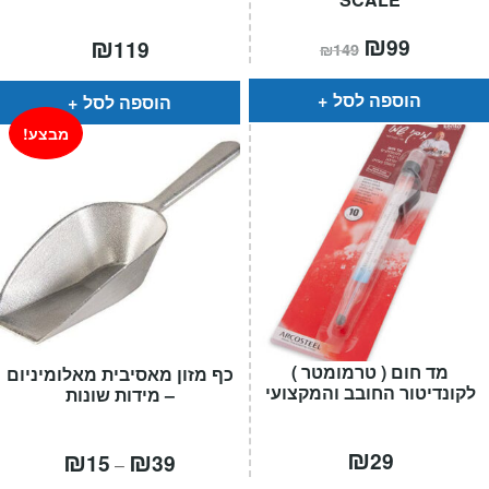
המחיר
₪
המחיר
₪
99
119
₪
149
הנוכחי
המקורי
הוא:
היה:
₪149.
₪99.
הוספה לסל
הוספה לסל
מבצע!
מד חום ( טרמומטר )
כף מזון מאסיבית מאלומיניום
לקונדיטור החובב והמקצועי
– מידות שונות
₪
טווח
₪
₪
29
15
39
–
מחירים: