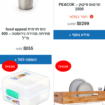
תרמוס פיקוק – PEACOK
2500
חסר במלאי
המחיר
₪
המחיר
299
₪
399
הנוכחי
המקורי
כוס תרמית food appeal
הוא:
היה:
₪399.
₪299.
פתיחה מהירה נירוסטה – 400
מידע נוסף
מ"ל
המחיר
₪
המחיר
55
₪
89
הנוכחי
המקורי
הוא:
היה:
₪89.
₪55.
הוספה לסל
מבצע!
מבצע!