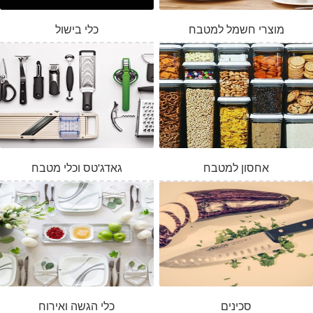
מוצרי חשמל למטבח
כלי בישול
אחסון למטבח
גאדג'טס וכלי מטבח
סכינים
כלי הגשה ואירוח