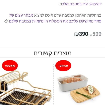
לשימוש יעיל במטבח שלכ
ם
במחלקת האחסון למטבח שלנו תוכלו למצוא
מבחר עצום של
פתרונות שיקלו עליכם את הפעולות היומיומיות במטבח שלכם
🙂
המחיר
המחיר
₪
390
599
₪
המקורי
הנוכחי
היה:
הוא:
מוצרים קשורים
₪390.
₪599.
מבצע!
מבצע!