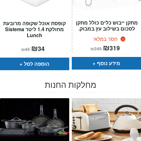
מתקן ייבוש כלים כולל מתקן
קופסת אוכל שקופה מרובעת
לסכום בשילוב עץ במבוק.
מחולקת 1.4 ליטר Sistema
Lunch
חסר במלאי
המחיר
₪
המחיר
המחיר
₪
המחיר
319
34
₪
349
₪
45
הנוכחי
המקורי
הנוכחי
המקורי
הוא:
היה:
הוא:
היה:
₪349.
₪319.
₪45.
₪34.
מידע נוסף
הוספה לסל
מחלקות החנות