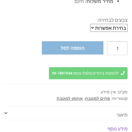
מחיר משלוח:
חינם
צבעים לבחירה:
כמות
הוספה לסל
של
פח
מעוצב
למטבח
להזמנות בירורים צלצלו עכשיו 09-7897944
20
ליטר
מק"ט:
אין מידע
על
קטגוריות:
פחים למטבח
,
אחסון למטבח
רגליים
תיאור
מידע נוסף