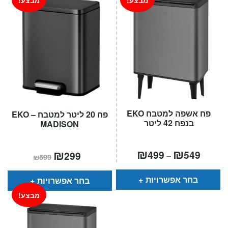
מבצע!
מבצע!
פח אשפה למטבח EKO
פח 20 ליטר למטבח – EKO
בנפח 42 ליטר
MADISON
טווח
₪
₪
המחיר
₪
המחיר
499
549
299
–
₪
599
מחירים:
הנוכחי
המקורי
הוא:
היה:
עד
₪599.
₪299.
בחר אפשרויות
בחר אפשרויות
מבצע!