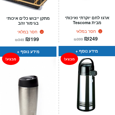
ארגז לחם יוקרתי ואיכותי
מתקן ייבוש כלים איכותי
מבית Tescoma
בגימור זהב
חסר במלאי
חסר במלאי
המחיר
₪
המחיר
המחיר
₪
המחיר
249
199
₪
399
₪
349
הנוכחי
המקורי
הנוכחי
המקורי
הוא:
היה:
הוא:
היה:
₪399.
₪249.
₪349.
₪199.
מידע נוסף
מידע נוסף
מבצע!
מבצע!