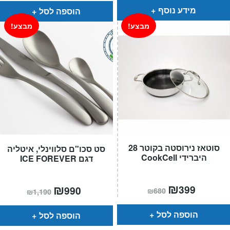
₪769.
₪399.
₪440.
₪279.
מידע נוסף
הוספה לסל
מבצע!
מבצע!
סוטאז נירוסטה בקוטר 28
סט סכו"ם סלווינלי, איטליה
היברידי CookCell
דגם ICE FOREVER
המחיר
₪
המחיר
המחיר
₪
המחיר
399
990
₪
680
₪
1,190
הנוכחי
המקורי
הנוכחי
המקורי
הוא:
היה:
הוא:
היה:
₪680.
₪399.
₪1,190.
₪990.
הוספה לסל
הוספה לסל