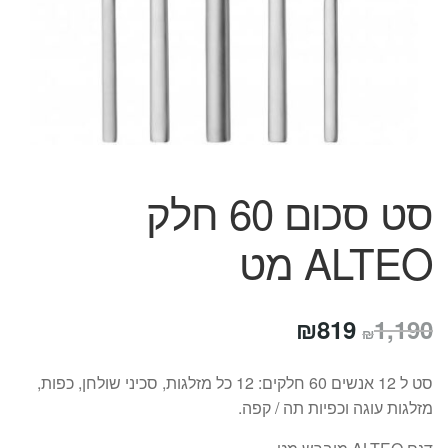
המותגים שלנו
חגים
מתנות לחנוכת בית
מתנות למטבח
מתכונים שלכם
מאמרים
עגלת קניות
סט סכום 60 חלק
תשלום
ALTEO מט
המחיר
המחיר
₪
819
1,190
₪
המקורי
הנוכחי
סט ל 12 אנשים 60 חלקים: 12 כל מזלגות, סכיני שולחן, כפות,
היה:
הוא:
מזלגות עוגה וכפיות תה / קפה.
₪819.
₪1,190.