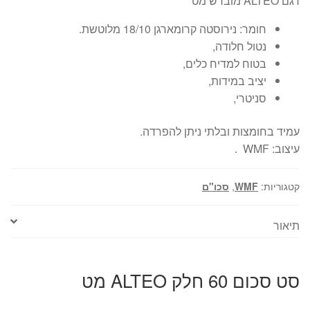
דגם ALTEO מוברש מט
חומר: נירוסטה קרומארגן 18/10 מלוטשת.
נטול חלודה,
בטוח למדיח כלים,
יציב במידות,
סניטרי,
עמיד בחומצות ובלתי ניתן להפרדה.
עיצוב: WMF .
קטגוריות:
WMF
,
סכו"ם
תיאור
סט סכום 60 חלק ALTEO מט