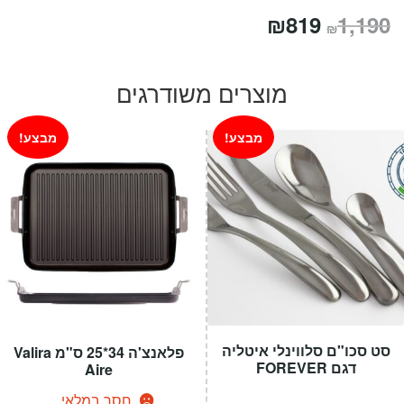
המחיר
המחיר
₪
819
1,190
₪
המקורי
הנוכחי
היה:
הוא:
מוצרים משודרגים
₪819.
₪1,190.
מבצע!
מבצע!
סט סכו"ם סלווינלי איטליה
פלאנצ'ה 34*25 ס"מ Valira
דגם FOREVER
Aire
חסר במלאי