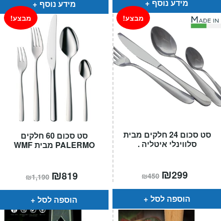
מידע נוסף
מידע נוסף
מבצע!
מבצע!
סט סכום 24 חלקים מבית
סט סכום 60 חלקים
סלווינלי איטליה .
PALERMO מבית WMF
המחיר
₪
המחיר
המחיר
₪
המחיר
299
819
₪
450
₪
1,190
הנוכחי
המקורי
הנוכחי
המקורי
הוא:
היה:
הוא:
היה:
₪450.
₪299.
₪1,190.
₪819.
הוספה לסל
הוספה לסל