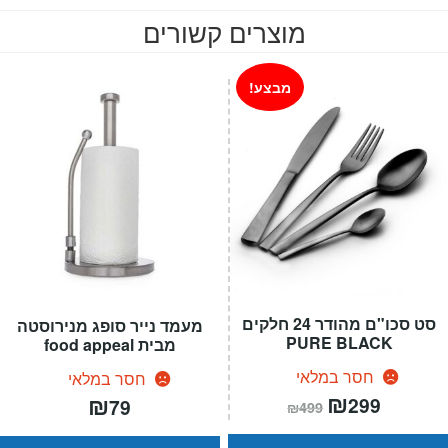
מוצרים קשורים
מבצע!
סט סכו"ם מהודר 24 חלקים
מעמד נייר סופג מנירוסטה
PURE BLACK
מבית food appeal
חסר במלאי
חסר במלאי
המחיר
₪
המחיר
₪
299
79
₪
499
הנוכחי
המקורי
הוא:
היה:
₪499.
₪299.