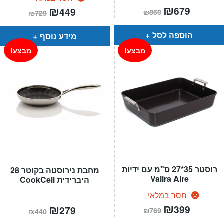
המחיר
₪
המחיר
המחיר
₪
המחיר
679
449
₪
869
₪
729
הנוכחי
המקורי
הנוכחי
המקורי
הוא:
היה:
הוא:
היה:
₪869.
₪679.
₪729.
₪449.
הוספה לסל
מידע נוסף
מבצע!
מבצע!
רוסטר 35*27 ס"מ עם ידיות
מחבת נירוסטה בקוטר 28
Valira Aire
היברידית CookCell
חסר במלאי
המחיר
₪
המחיר
המחיר
₪
המחיר
399
279
₪
769
₪
440
הנוכחי
המקורי
הנוכחי
המקורי
הוא:
היה:
הוא:
היה: