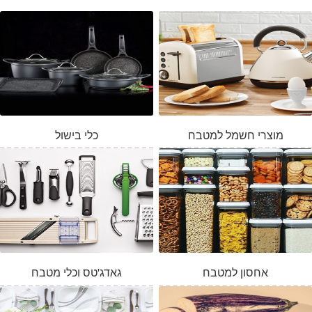
מוצרי חשמל למטבח
כלי בישול
אחסון למטבח
גאדג'טס וכלי מטבח